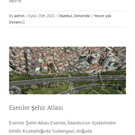
Âkif’in
By
admin
|
Eylül 25th, 2021
|
İstanbul
,
Üniversite
|
Yorum yok
Devamı
Esenler Şehir Atlası
İstanbul
Esenler Şehir Atlası
Esenler Şehir Atlası Esenler, İstanbul'un ilçelerinden
biridir. Kuzeydoğuda Sultangazi, doğuda