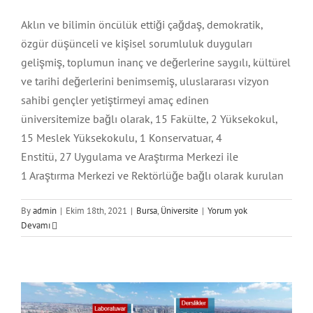
Bolu
Aktar
Aklın ve bilimin öncülük ettiği çağdaş, demokratik,
özgür düşünceli ve kişisel sorumluluk duyguları
Bursa
Mağaza
gelişmiş, toplumun inanç ve değerlerine saygılı, kültürel
ve tarihi değerlerini benimsemiş, uluslararası vizyon
sahibi gençler yetiştirmeyi amaç edinen
İstanbul
Okul
üniversitemize bağlı olarak, 15 Fakülte, 2 Yüksekokul,
15 Meslek Yüksekokulu, 1 Konservatuar, 4
KahramanMaraş
Otel
Enstitü, 27 Uygulama ve Araştırma Merkezi ile
1 Araştırma Merkezi ve Rektörlüğe bağlı olarak kurulan
Kayseri
Poliklinik
By
admin
|
Ekim 18th, 2021
|
Bursa
,
Üniversite
|
Yorum yok
İstanbul Sebahattin Zaim Üniversitesi
Devamı
Atlası
Kırıkkale
Restoran
İstanbul
Üniversite
Kırşehir
Üniversite