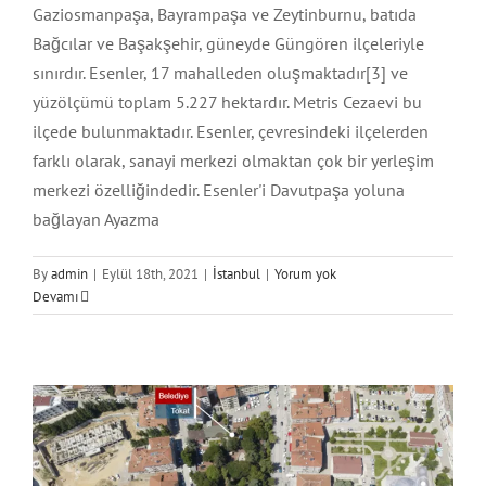
Gaziosmanpaşa, Bayrampaşa ve Zeytinburnu, batıda
Bağcılar ve Başakşehir, güneyde Güngören ilçeleriyle
sınırdır. Esenler, 17 mahalleden oluşmaktadır[3] ve
yüzölçümü toplam 5.227 hektardır. Metris Cezaevi bu
ilçede bulunmaktadır. Esenler, çevresindeki ilçelerden
farklı olarak, sanayi merkezi olmaktan çok bir yerleşim
merkezi özelliğindedir. Esenler'i Davutpaşa yoluna
bağlayan Ayazma
By
admin
|
Eylül 18th, 2021
|
İstanbul
|
Yorum yok
Devamı
Tokat Şehir Atlası
Tokat