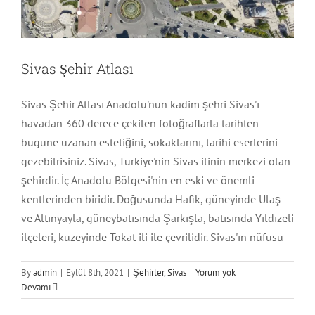
Sivas Şehir Atlası
Sivas Şehir Atlası Anadolu'nun kadim şehri Sivas'ı
havadan 360 derece çekilen fotoğraflarla tarihten
bugüne uzanan estetiğini, sokaklarını, tarihi eserlerini
gezebilrisiniz. Sivas, Türkiye'nin Sivas ilinin merkezi olan
şehirdir. İç Anadolu Bölgesi'nin en eski ve önemli
kentlerinden biridir. Doğusunda Hafik, güneyinde Ulaş
ve Altınyayla, güneybatısında Şarkışla, batısında Yıldızeli
ilçeleri, kuzeyinde Tokat ili ile çevrilidir. Sivas'ın nüfusu
By
admin
|
Eylül 8th, 2021
|
Şehirler
,
Sivas
|
Yorum yok
Devamı
Ünsal Yapı