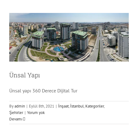
İnşaat
İstanbul
Kategoriler
Şehirler
Ünsal Yapı
Ünsal yapı 360 Derece Dijital Tur
By
admin
|
Eylül 8th, 2021
|
İnşaat
,
İstanbul
,
Kategoriler
,
Şehirler
|
Yorum yok
Devamı
Akpolat Grup
Kategoriler
Mağaza
Okul
Şehirler
Sivas