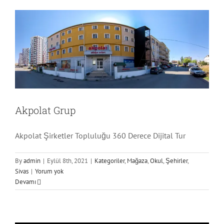
Akpolat Grup
Akpolat Şirketler Topluluğu 360 Derece Dijital Tur
By
admin
|
Eylül 8th, 2021
|
Kategoriler
,
Mağaza
,
Okul
,
Şehirler
,
Sivas
|
Yorum yok
Devamı
Malia Otel
Kategoriler
Otel
Şehirler
Sivas