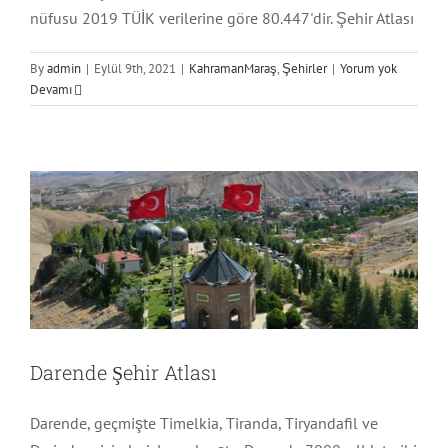
nüfusu 2019 TÜİK verilerine göre 80.447'dir. Şehir Atlası
By
admin
|
Eylül 9th, 2021
|
KahramanMaraş
,
Şehirler
|
Yorum yok
Devamı
Darende Şehir Atlası
Malatya
Şehirler
Darende Şehir Atlası
Darende, geçmişte Timelkia, Tiranda, Tiryandafil ve