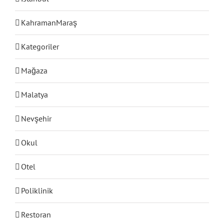
KahramanMaraş
Kategoriler
Mağaza
Malatya
Nevşehir
Bul
Okul
Otel
Poliklinik
Restoran