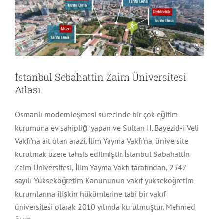
Malatya
Nevşehir
İstanbul Sebahattin Zaim Üniversitesi
Sivas
Atlası
Trabzon
Osmanlı modernleşmesi sürecinde bir çok eğitim
kurumuna ev sahipliği yapan ve Sultan II. Bayezid-i Veli
Vakfı’na ait olan arazi, İlim Yayma Vakfı'na, üniversite
kurulmak üzere tahsis edilmiştir. İstanbul Sabahattin
Zaim Üniversitesi, İlim Yayma Vakfı tarafından, 2547
sayılı Yükseköğretim Kanununun vakıf yükseköğretim
kurumlarına ilişkin hükümlerine tabi bir vakıf
üniversitesi olarak 2010 yılında kurulmuştur. Mehmed