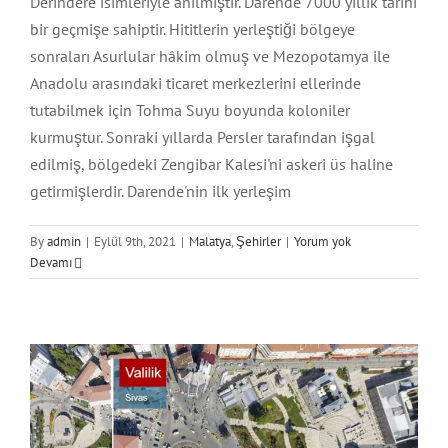
Derindere isimleriyle anılmıştır. Darende 7000 yıllık tarihi
bir geçmişe sahiptir. Hititlerin yerleştiği bölgeye
sonraları Asurlular hâkim olmuş ve Mezopotamya ile
Anadolu arasındaki ticaret merkezlerini ellerinde
tutabilmek için Tohma Suyu boyunda koloniler
kurmuştur. Sonraki yıllarda Persler tarafından işgal
edilmiş, bölgedeki Zengibar Kalesi'ni askeri üs haline
getirmişlerdir. Darende'nin ilk yerleşim
By
admin
|
Eylül 9th, 2021
|
Malatya
,
Şehirler
|
Yorum yok
Devamı
Sivas Şehir Atlası
Şehirler
Sivas