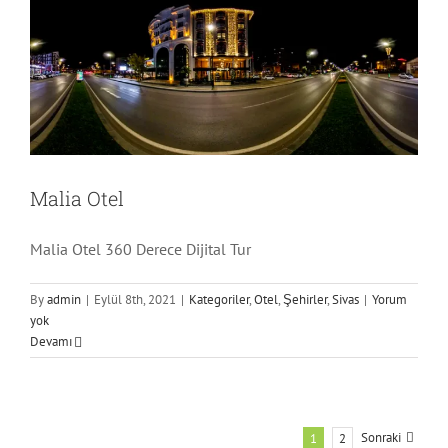
Malia Otel
Malia Otel 360 Derece Dijital Tur
By
admin
|
Eylül 8th, 2021
|
Kategoriler
,
Otel
,
Şehirler
,
Sivas
|
Yorum
yok
Devamı
Sonraki
1
2