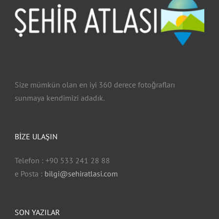
Reyhanlı
2
3
Size mümkün olan en iyi 360 derece fotoğrafları
sunmaya kendimizi adadık.
BİZE ULAŞIN
Telefon : +90 533 241 28 88
e Posta :
bilgi@sehiratlasi.com
SON YAZILAR