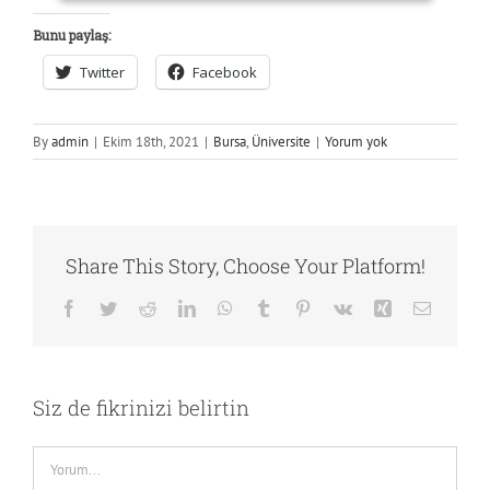
Bunu paylaş:
Twitter
Facebook
By
admin
|
Ekim 18th, 2021
|
Bursa
,
Üniversite
|
Yorum yok
Share This Story, Choose Your Platform!
Facebook
Twitter
Reddit
LinkedIn
WhatsApp
Tumblr
Pinterest
Vk
Xing
E-
posta
Siz de fikrinizi belirtin
Comment