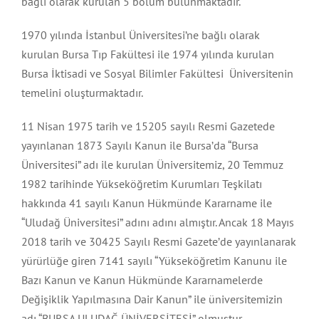
bağlı olarak kurulan 5 bölüm bulunmaktadır.
Malatya
1970 yılında İstanbul Üniversitesi’ne bağlı olarak
kurulan Bursa Tıp Fakültesi ile 1974 yılında kurulan
Nevşehir
Bursa İktisadi ve Sosyal Bilimler Fakültesi Üniversitenin
temelini oluşturmaktadır.
Sivas
11 Nisan 1975 tarih ve 15205 sayılı Resmi Gazetede
yayınlanan 1873 Sayılı Kanun ile Bursa’da “Bursa
Üniversitesi” adı ile kurulan Üniversitemiz, 20 Temmuz
Trabzon
1982 tarihinde Yükseköğretim Kurumları Teşkilatı
hakkında 41 sayılı Kanun Hükmünde Kararname ile
“Uludağ Üniversitesi” adını adını almıştır. Ancak 18 Mayıs
2018 tarih ve 30425 Sayılı Resmi Gazete’de yayınlanarak
yürürlüğe giren 7141 sayılı “Yükseköğretim Kanunu ile
Bazı Kanun ve Kanun Hükmünde Kararnamelerde
Değişiklik Yapılmasına Dair Kanun” ile üniversitemizin
adı “BURSA ULUDAĞ ÜNİVERSİTESİ” olmuştur.