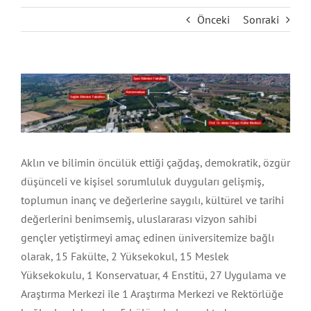
Bolu
Aktar
Önceki
Sonraki
Bursa
Mağaza
View
Larger
İstanbul
Okul
Image
KahramanMaraş
Otel
Aklın ve bilimin öncülük ettiği çağdaş, demokratik, özgür
düşünceli ve kişisel sorumluluk duyguları gelişmiş,
Kayseri
Poliklinik
toplumun inanç ve değerlerine saygılı, kültürel ve tarihi
değerlerini benimsemiş, uluslararası vizyon sahibi
gençler yetiştirmeyi amaç edinen üniversitemize bağlı
Kırıkkale
Restoran
olarak, 15 Fakülte, 2 Yüksekokul, 15 Meslek
Yüksekokulu, 1 Konservatuar, 4 Enstitü, 27 Uygulama ve
Kırşehir
Üniversite
Araştırma Merkezi ile 1 Araştırma Merkezi ve Rektörlüğe