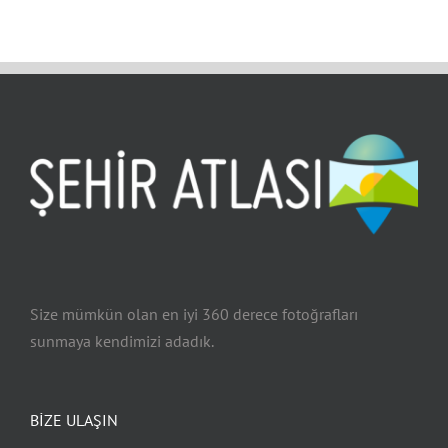
Size mümkün olan en iyi 360 derece fotoğrafları
sunmaya kendimizi adadık.
BİZE ULAŞIN