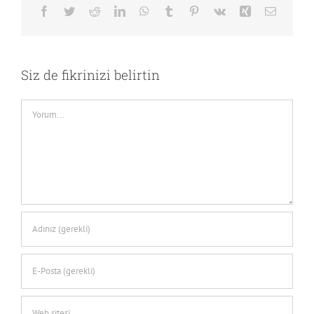
Facebook
Twitter
Reddit
LinkedIn
WhatsApp
Tumblr
Pinterest
Vk
Xing
E-
posta
Siz de fikrinizi belirtin
Comment