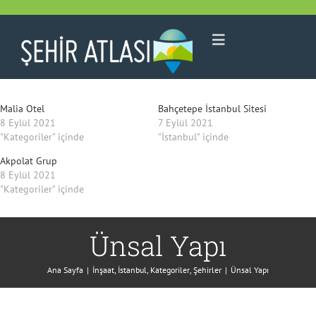
Skip
to
Toggle
content
Navigation
HAKKIMIZDA
Malia Otel
Bahçetepe İstanbul Sitesi
8 Eylül 2021
7 Eylül 2021
"Kategoriler" içinde
"İstanbul" içinde
ŞEHIR HARITASI
Akpolat Grup
8 Eylül 2021
"Kategoriler" içinde
ŞEHIRLER
Ünsal Yapı
Tüm Şehirler
KATEGORILER
Ana Sayfa
|
İnşaat
,
İstanbul
,
Kategoriler
,
Şehirler
|
Ünsal Yapı
Ankara
Tüm Kategoriler
İLETIŞIM