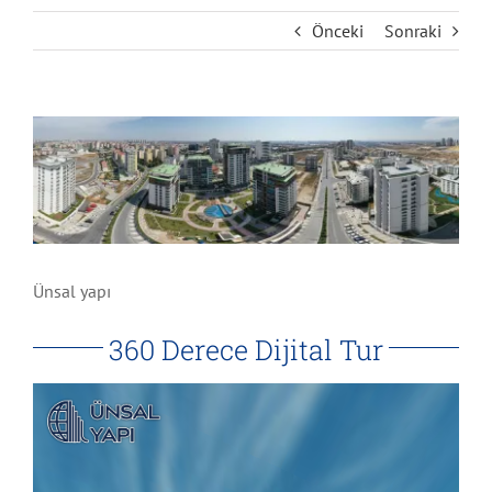
Bolu
Aktar
Önceki
Sonraki
Bursa
Mağaza
View
Larger
İstanbul
Okul
Image
KahramanMaraş
Otel
Ünsal yapı
Kayseri
Poliklinik
360 Derece Dijital Tur
Kırıkkale
Restoran
Kırşehir
Üniversite