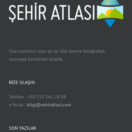
Reyhanlı
Antakya
Hatay
Defne
Size mümkün olan en iyi 360 derece fotoğrafları
sunmaya kendimizi adadık.
BİZE ULAŞIN
Telefon : +90 533 241 28 88
e Posta :
bilgi@sehiratlasi.com
SON YAZILAR