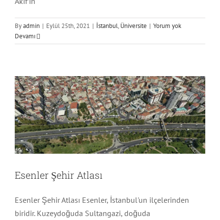
Âkif’in
By
admin
|
Eylül 25th, 2021
|
İstanbul
,
Üniversite
|
Yorum yok
Devamı
Esenler Şehir Atlası
İstanbul
Esenler Şehir Atlası
Esenler Şehir Atlası Esenler, İstanbul'un ilçelerinden
biridir. Kuzeydoğuda Sultangazi, doğuda