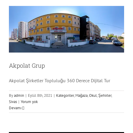
Akpolat Grup
Akpolat Şirketler Topluluğu 360 Derece Dijital Tur
By
admin
|
Eylül 8th, 2021
|
Kategoriler
,
Mağaza
,
Okul
,
Şehirler
,
Sivas
|
Yorum yok
Devamı
Malia Otel
Kategoriler
Otel
Şehirler
Sivas