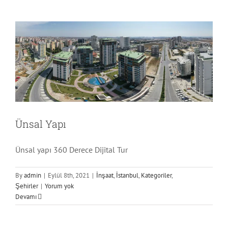
İnşaat
İstanbul
Kategoriler
Şehirler
Ünsal Yapı
Ünsal yapı 360 Derece Dijital Tur
By
admin
|
Eylül 8th, 2021
|
İnşaat
,
İstanbul
,
Kategoriler
,
Şehirler
|
Yorum yok
Devamı
Akpolat Grup
Kategoriler
Mağaza
Okul
Şehirler
Sivas