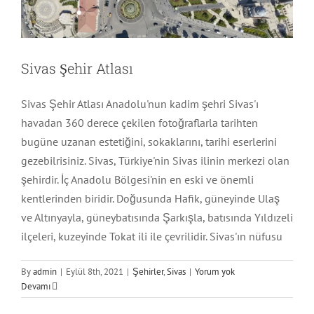
Sivas Şehir Atlası
Sivas Şehir Atlası Anadolu'nun kadim şehri Sivas'ı
havadan 360 derece çekilen fotoğraflarla tarihten
bugüne uzanan estetiğini, sokaklarını, tarihi eserlerini
gezebilrisiniz. Sivas, Türkiye'nin Sivas ilinin merkezi olan
şehirdir. İç Anadolu Bölgesi'nin en eski ve önemli
kentlerinden biridir. Doğusunda Hafik, güneyinde Ulaş
ve Altınyayla, güneybatısında Şarkışla, batısında Yıldızeli
ilçeleri, kuzeyinde Tokat ili ile çevrilidir. Sivas'ın nüfusu
By
admin
|
Eylül 8th, 2021
|
Şehirler
,
Sivas
|
Yorum yok
Devamı
Ünsal Yapı