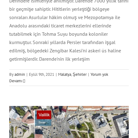
Derindere isimleriyle anılmıştır. Darende 7000 yıllık tarihi
bir geçmişe sahiptir. Hititlerin yerleştiği bölgeye
sonraları Asurlular hâkim olmuş ve Mezopotamya ile
Anadolu arasındaki ticaret merkezlerini ellerinde
tutabilmek için Tohma Suyu boyunda koloniler
kurmuştur. Sonraki yıllarda Persler tarafından işgal
edilmiş, bölgedeki Zengibar Kalesi'ni askeri üs haline
getirmişlerdir. Darende'nin ilk yerleşim
By
admin
|
Eylül 9th, 2021
|
Malatya
,
Şehirler
|
Yorum yok
Devamı
Sivas Şehir Atlası
Şehirler
Sivas