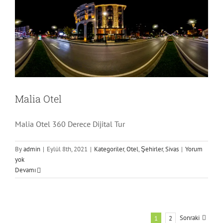
Malia Otel
Malia Otel 360 Derece Dijital Tur
By
admin
|
Eylül 8th, 2021
|
Kategoriler
,
Otel
,
Şehirler
,
Sivas
|
Yorum
yok
Devamı
Sonraki
1
2