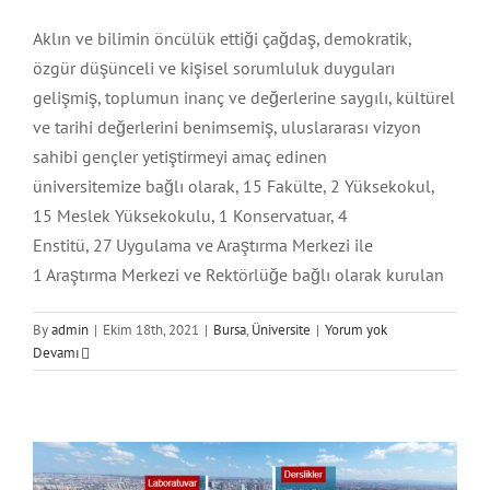
Bolu
Aktar
Aklın ve bilimin öncülük ettiği çağdaş, demokratik,
özgür düşünceli ve kişisel sorumluluk duyguları
Bursa
Mağaza
gelişmiş, toplumun inanç ve değerlerine saygılı, kültürel
ve tarihi değerlerini benimsemiş, uluslararası vizyon
sahibi gençler yetiştirmeyi amaç edinen
İstanbul
Okul
üniversitemize bağlı olarak, 15 Fakülte, 2 Yüksekokul,
15 Meslek Yüksekokulu, 1 Konservatuar, 4
KahramanMaraş
Otel
Enstitü, 27 Uygulama ve Araştırma Merkezi ile
1 Araştırma Merkezi ve Rektörlüğe bağlı olarak kurulan
Kayseri
Poliklinik
By
admin
|
Ekim 18th, 2021
|
Bursa
,
Üniversite
|
Yorum yok
İstanbul Sebahattin Zaim Üniversitesi
Devamı
Atlası
Kırıkkale
Restoran
İstanbul
Üniversite
Kırşehir
Üniversite