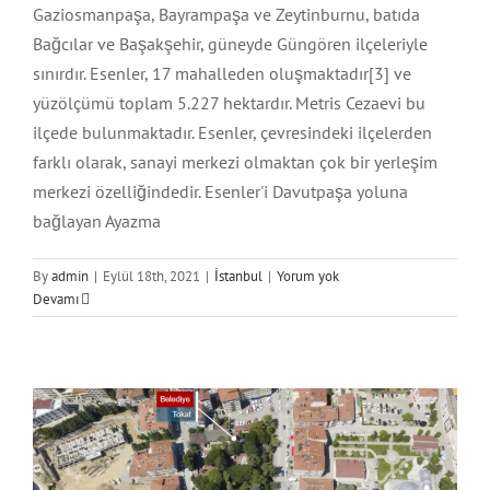
Gaziosmanpaşa, Bayrampaşa ve Zeytinburnu, batıda
Bağcılar ve Başakşehir, güneyde Güngören ilçeleriyle
sınırdır. Esenler, 17 mahalleden oluşmaktadır[3] ve
yüzölçümü toplam 5.227 hektardır. Metris Cezaevi bu
ilçede bulunmaktadır. Esenler, çevresindeki ilçelerden
farklı olarak, sanayi merkezi olmaktan çok bir yerleşim
merkezi özelliğindedir. Esenler'i Davutpaşa yoluna
bağlayan Ayazma
By
admin
|
Eylül 18th, 2021
|
İstanbul
|
Yorum yok
Devamı
Tokat Şehir Atlası
Tokat