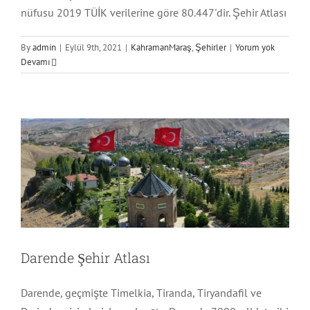
nüfusu 2019 TÜİK verilerine göre 80.447'dir. Şehir Atlası
By
admin
|
Eylül 9th, 2021
|
KahramanMaraş
,
Şehirler
|
Yorum yok
Devamı
Darende Şehir Atlası
Malatya
Şehirler
Darende Şehir Atlası
Darende, geçmişte Timelkia, Tiranda, Tiryandafil ve