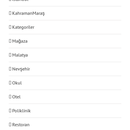
KahramanMaraş
Kategoriler
Mağaza
Malatya
Nevşehir
Bul
Okul
Otel
Poliklinik
Restoran