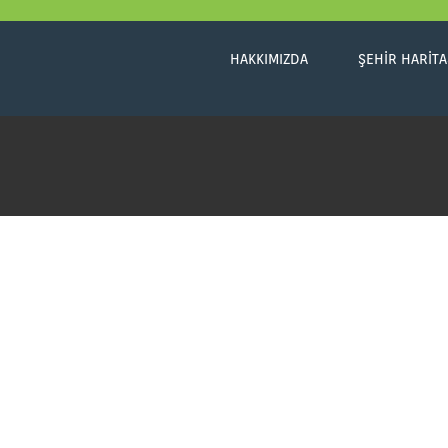
HAKKIMIZDA
ŞEHIR HARITA
Uludağ Üniversitesi
Bursa
Üniversite