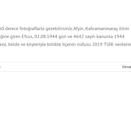
60 derece fotoğraflarla gezebilirsiniz. Afşin, Kahramanmaraş ilinin
liğine giren Efsus, 02.08.1944 gün ve 4642 sayılı kanunla 1944
rkez, belde ve köyleriyle birlikte ilçenin nüfusu 2019 TÜİK verileri
nde Şehir Atlası
Malatya
Şehirler
k
Deva