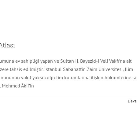
Atlası
una ev sahipliği yapan ve Sultan II. Bayezid-i Veli Vakfı’na ait
zere tahsis edilmiştir. İstanbul Sabahattin Zaim Üniversitesi, İlim
anununun vakıf yükseköğretim kurumlarına ilişkin hükümlerine ta
r. Mehmed Âkif’in
nler Şehir Atlası
İstanbul
Deva