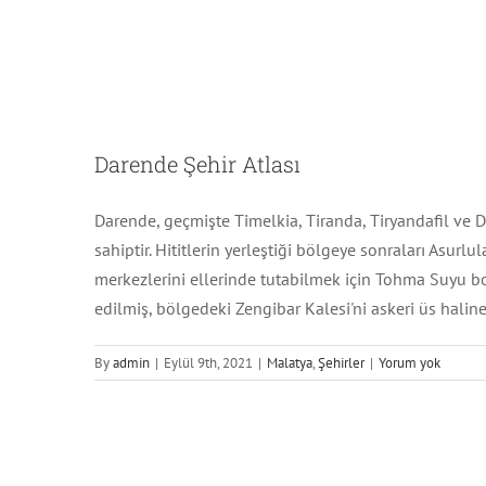
Darende Şehir Atlası
Darende, geçmişte Timelkia, Tiranda, Tiryandafil ve De
sahiptir. Hititlerin yerleştiği bölgeye sonraları Asu
merkezlerini ellerinde tutabilmek için Tohma Suyu bo
edilmiş, bölgedeki Zengibar Kalesi'ni askeri üs haline
Si
By
admin
|
Eylül 9th, 2021
|
Malatya
,
Şehirler
|
Yorum yok