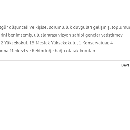
özgür düşünceli ve kişisel sorumluluk duyguları gelişmiş, toplumu
erini benimsemiş, uluslararası vizyon sahibi gençler yetiştirmeyi
, 2 Yüksekokul, 15 Meslek Yüksekokulu, 1 Konservatuar, 4
tırma Merkezi ve Rektörlüğe bağlı olarak kurulan
tin Zaim Üniversitesi Atlası
İstanbul
Üniversite
Deva