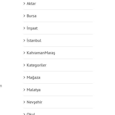
Aktar
Bursa
İnşaat
İstanbul
KahramanMaraş
Kategoriler
Mağaza
en
Malatya
Nevşehir
Okul