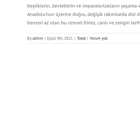
beyliklerin, devletlerin ve imparatorlukların yaşama 
Anadolu'nun içlerine doğru, değişik rakımlarda dizi di
benzeri az olan bu cennet İlimiz, canlı ve zengin tarih
Af
Ka
By
admin
|
Eylül 9th, 2021
|
Tokat
|
Yorum yok