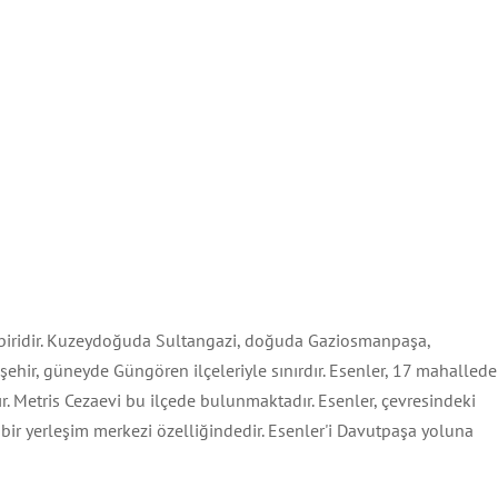
en biridir. Kuzeydoğuda Sultangazi, doğuda Gaziosmanpaşa,
ehir, güneyde Güngören ilçeleriyle sınırdır. Esenler, 17 mahalled
 Metris Cezaevi bu ilçede bulunmaktadır. Esenler, çevresindeki
 bir yerleşim merkezi özelliğindedir. Esenler'i Davutpaşa yoluna
kat Şehir Atlası