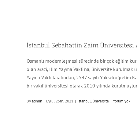
İstanbul Sebahattin Zaim Üniversitesi 
Osmanlı modernleşmesi sürecinde bir çok eğitim kurum
olan arazi, İlim Yayma Vakfı'na, üniversite kurulmak ü
Yayma Vakfı tarafından, 2547 sayılı Yükseköğretim K
bir vakıf üniversitesi olarak 2010 yılında kurulmuştu
Ese
By
admin
|
Eylül 25th, 2021
|
İstanbul
,
Üniversite
|
Yorum yok