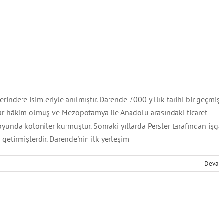
rindere isimleriyle anılmıştır. Darende 7000 yıllık tarihi bir geçmi
rlular hâkim olmuş ve Mezopotamya ile Anadolu arasındaki ticaret
yunda koloniler kurmuştur. Sonraki yıllarda Persler tarafından işg
 getirmişlerdir. Darende'nin ilk yerleşim
vas Şehir Atlası
Şehirler
Sivas
Deva