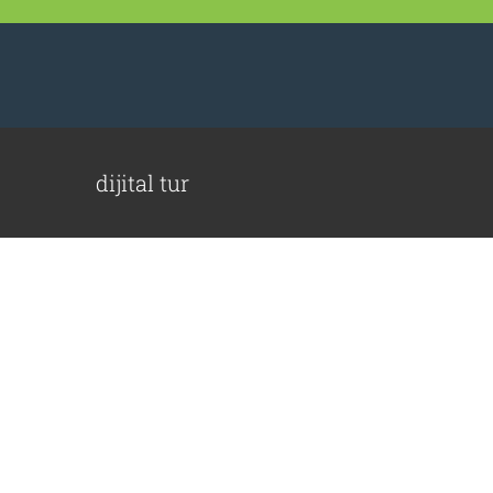
Skip
to
content
dijital tur
Bursa 