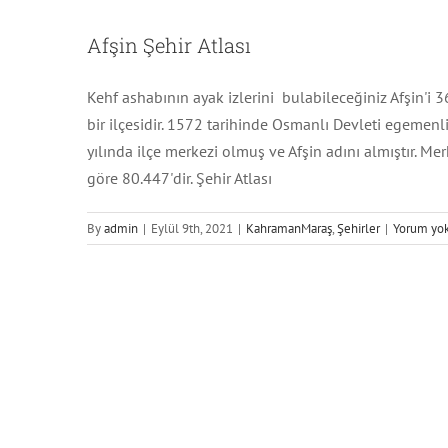
Afşin Şehir Atlası
Kehf ashabının ayak izlerini bulabileceğiniz Afşin'i 3
bir ilçesidir. 1572 tarihinde Osmanlı Devleti egemen
yılında ilçe merkezi olmuş ve Afşin adını almıştır. Me
göre 80.447'dir. Şehir Atlası
Dare
By
admin
|
Eylül 9th, 2021
|
KahramanMaraş
,
Şehirler
|
Yorum yo