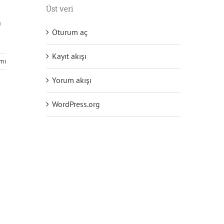
Üst veri
a
Oturum aç
Kayıt akışı
mı
Yorum akışı
WordPress.org