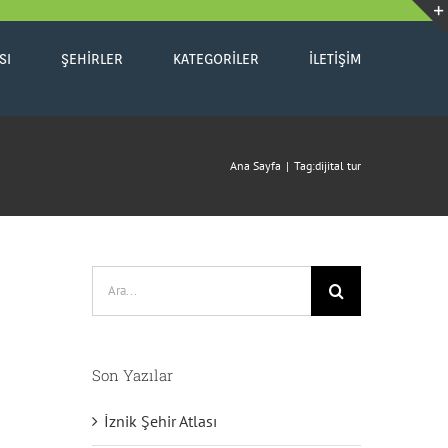
SI
ŞEHIRLER
KATEGORILER
İLETIŞIM
Ana Sayfa
|
Tag:
dijital tur
Ara:
Son Yazılar
İznik Şehir Atlası