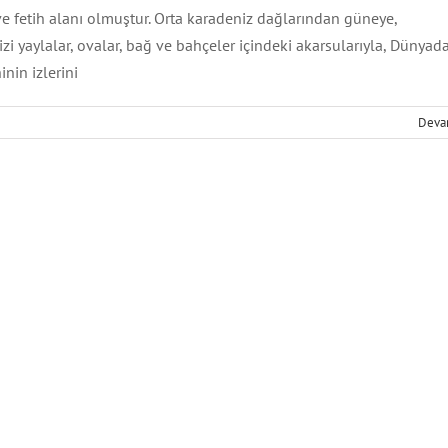
ve fetih alanı olmuştur. Orta karadeniz dağlarından güneye,
zi yaylalar, ovalar, bağ ve bahçeler içindeki akarsularıyla, Dünyad
inin izlerini
şin Şehir Atlası
hramanMaraş
Şehirler
Deva