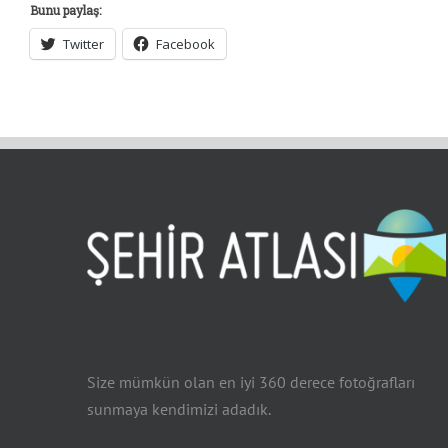
Bunu paylaş:
Twitter
Facebook
Size mümkün olan en iyi 360 derece fotoğrafları
sunmaya kendimizi adadık.