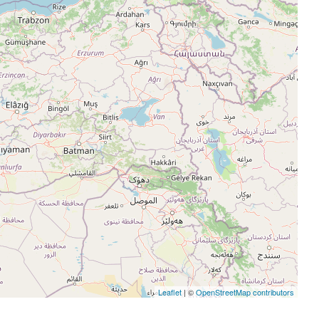
Leaflet
| ©
OpenStreetMap contributors