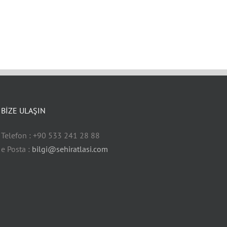
BİZE ULAŞIN
Telefon : +90 533 241 28 88
e Posta :
bilgi@sehiratlasi.com