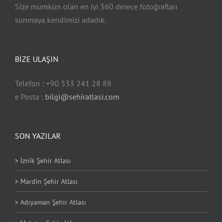
Size mümkün olan en iyi 360 derece fotoğrafları
Malatya
sunmaya kendimizi adadık.
Nevşehir
BİZE ULAŞIN
Sivas
Telefon : +90 533 241 28 88
e Posta :
bilgi@sehiratlasi.com
Trabzon
SON YAZILAR
> İznik Şehir Atlası
> Mardin Şehir Atlası
> Adıyaman Şehir Atlası